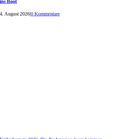
ins Boot
4. August 2026
|
0 Kommentare