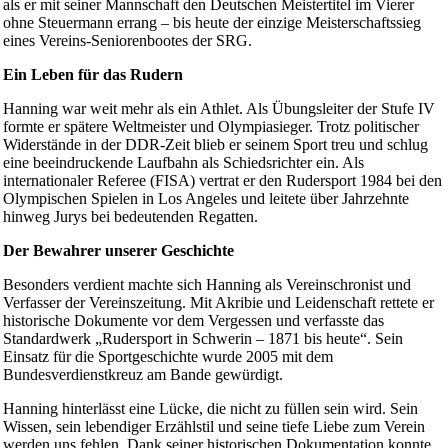
als er mit seiner Mannschaft den Deutschen Meistertitel im Vierer
ohne Steuermann errang – bis heute der einzige Meisterschaftssieg
eines Vereins-Seniorenbootes der SRG.
Ein Leben für das Rudern
Hanning war weit mehr als ein Athlet. Als Übungsleiter der Stufe IV
formte er spätere Weltmeister und Olympiasieger. Trotz politischer
Widerstände in der DDR-Zeit blieb er seinem Sport treu und schlug
eine beeindruckende Laufbahn als Schiedsrichter ein. Als
internationaler Referee (FISA) vertrat er den Rudersport 1984 bei den
Olympischen Spielen in Los Angeles und leitete über Jahrzehnte
hinweg Jurys bei bedeutenden Regatten.
Der Bewahrer unserer Geschichte
Besonders verdient machte sich Hanning als Vereinschronist und
Verfasser der Vereinszeitung. Mit Akribie und Leidenschaft rettete er
historische Dokumente vor dem Vergessen und verfasste das
Standardwerk „Rudersport in Schwerin – 1871 bis heute“. Sein
Einsatz für die Sportgeschichte wurde 2005 mit dem
Bundesverdienstkreuz am Bande gewürdigt.
Hanning hinterlässt eine Lücke, die nicht zu füllen sein wird. Sein
Wissen, sein lebendiger Erzählstil und seine tiefe Liebe zum Verein
werden uns fehlen. Dank seiner historischen Dokumentation konnte